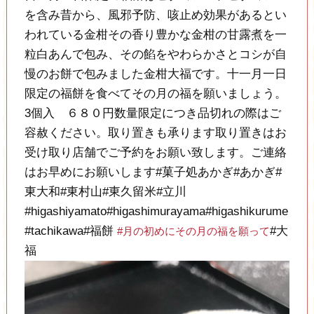
を含み昔から、風邪予防、咳止め効果があるとい
われている金柑その香り豊かな金柑の甘露煮を一
粒白あんで包み、その餡をやわらかさとコシが自
慢のお餅で包みました金柑大福です。十一月一日
限定の福餅を食べてその月の福を願いましょう。
3個入 ６８０円数量限定につき品切れの際はご
容赦ください。取り置きも承ります取り置きはお
受け取り店舗でご予約をお願い致します。ご連絡
はお早めにお願いします#菓子処あかぎ#あかぎ#
東大和#東村山#東久留米#立川
#higashiyamato#higashimurayama#higashikurume
#tachikawa#福餅
#大
#月の初めにその月の福を願って
福