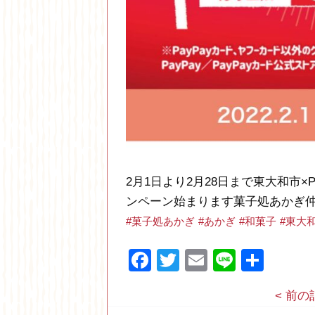
2月1日より2月28日まで東大和市×P
ンペーン始まります菓子処あかぎ
#菓子処あかぎ
#あかぎ
#和菓子
#東大
Facebook
Twitter
Email
Line
共
有
< 前