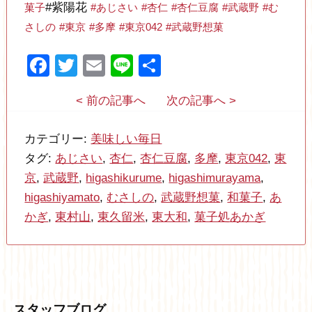
#紫陽花
菓子
#あじさい
#杏仁
#杏仁豆腐
#武蔵野
#む
さしの
#東京
#多摩
#東京042
#武蔵野想菓
Facebook
Twitter
Email
Line
共
有
< 前の記事へ
次の記事へ >
カテゴリー:
美味しい毎日
タグ:
あじさい
,
杏仁
,
杏仁豆腐
,
多摩
,
東京042
,
東
京
,
武蔵野
,
higashikurume
,
higashimurayama
,
higashiyamato
,
むさしの
,
武蔵野想菓
,
和菓子
,
あ
かぎ
,
東村山
,
東久留米
,
東大和
,
菓子処あかぎ
スタッフブログ