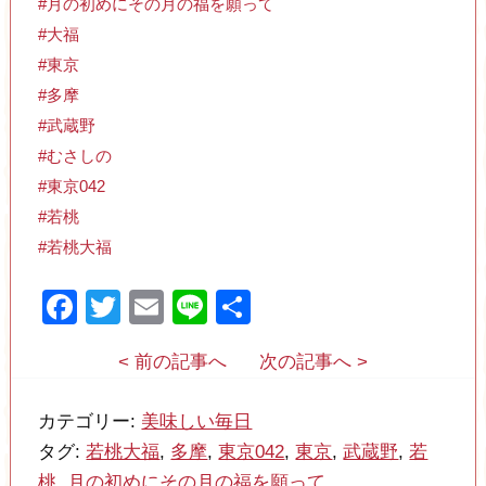
#月の初めにその月の福を願って
#大福
#東京
#多摩
#武蔵野
#むさしの
#東京042
#若桃
#若桃大福
Facebook
Twitter
Email
Line
共
有
< 前の記事へ
次の記事へ >
カテゴリー:
美味しい毎日
タグ:
若桃大福
,
多摩
,
東京042
,
東京
,
武蔵野
,
若
桃
,
月の初めにその月の福を願って
,