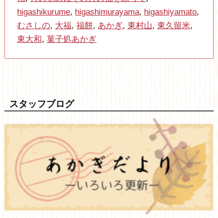
higashikurume
,
higashimurayama
,
higashiyamato
,
むさしの
,
大福
,
福餅
,
あかぎ
,
東村山
,
東久留米
,
東大和
,
菓子処あかぎ
スタッフブログ