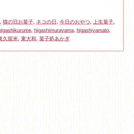
,
猫の日お菓子
,
ネコの日
,
今日のおやつ
,
上生菓子
,
higashikurume
,
higashimurayama
,
higashiyamato
,
東久留米
,
東大和
,
菓子処あかぎ