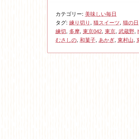
カテゴリー:
美味しい毎日
タグ:
練り切り
,
猫スイーツ
,
猫の日
練切
,
多摩
,
東京042
,
東京
,
武蔵野
,
むさしの
,
和菓子
,
あかぎ
,
東村山
,