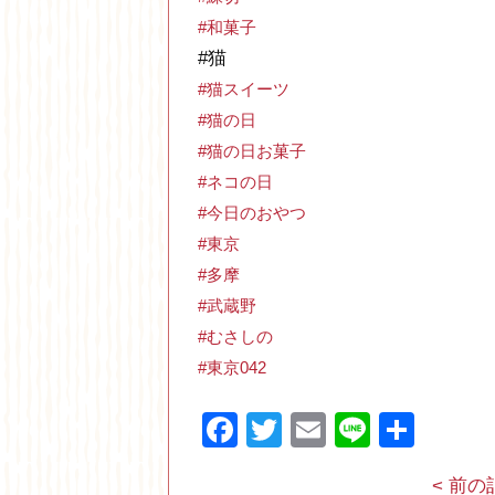
#和菓子
#猫
#猫スイーツ
#猫の日
#猫の日お菓子
#ネコの日
#今日のおやつ
#東京
#多摩
#武蔵野
#むさしの
#東京042
Facebook
Twitter
Email
Line
共
有
< 前