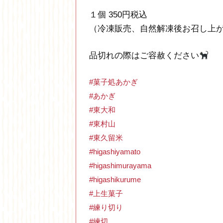
１個 350円税込
（冷凍販売、自然解凍後お召し上
品切れの際はご容赦ください
#菓子処あかぎ
#あかぎ
#東大和
#東村山
#東久留米
#higashiyamato
#higashimurayama
#higashikurume
#上生菓子
#練り切り
#練切