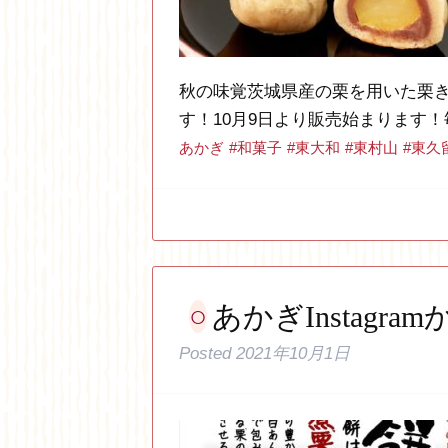
秋の味覚茨城県産の栗を用いた栗
す！10月9日より販売始まります
あかぎ
#和菓子
#東大和
#東村山
#東久
あかぎInstagram
Posted
2021年10月1日