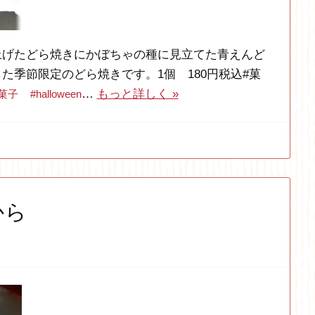
上げたどら焼きにかぼちゃの種に見立てた青えんど
た季節限定のどら焼きです。1個 180円税込#菓
…
もっと詳しく »
菓子
#halloween
から