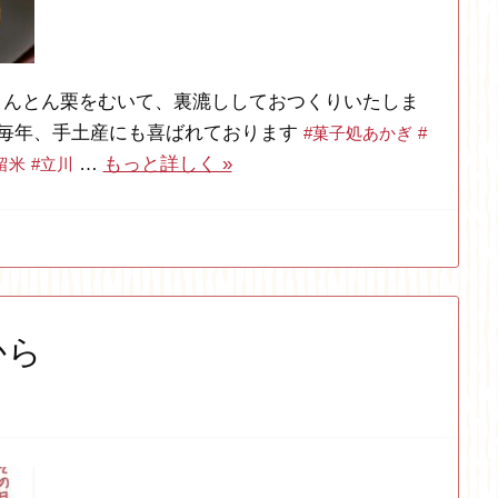
きんとん栗をむいて、裏漉ししておつくりいたしま
！毎年、手土産にも喜ばれております
#菓子処あかぎ
#
…
もっと詳しく »
留米
#立川
から