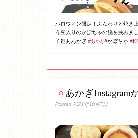
ハロウィン限定！ふんわりと焼き
う豆入りのかぼちゃの餡を挟みまし
子処ああかぎ
#かぼちゃ
#あかぎ
#和
あかぎInstagram
Posted
2021年10月7日