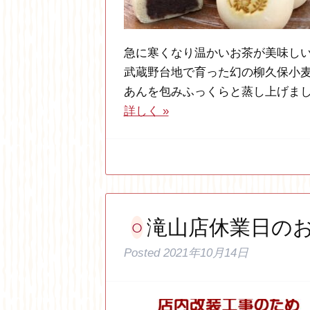
急に寒くなり温かいお茶が美味し
武蔵野台地で育った幻の柳久保小
あんを包みふっくらと蒸し上げま
詳しく »
滝山店休業日の
Posted
2021年10月14日