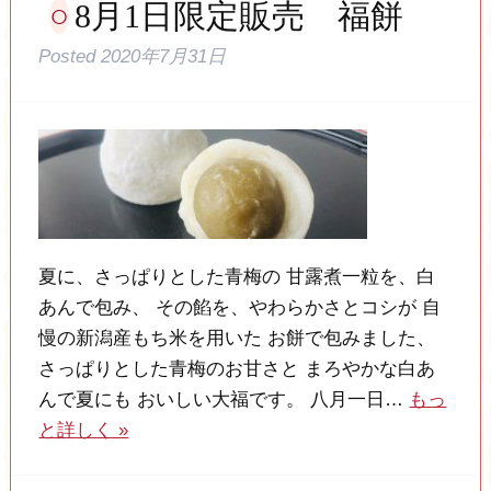
8月1日限定販売 福餅
Posted
2020年7月31日
夏に、さっぱりとした青梅の 甘露煮一粒を、白
あんで包み、 その餡を、やわらかさとコシが 自
慢の新潟産もち米を用いた お餅で包みました、
さっぱりとした青梅のお甘さと まろやかな白あ
んで夏にも おいしい大福です。 八月一日…
もっ
と詳しく »