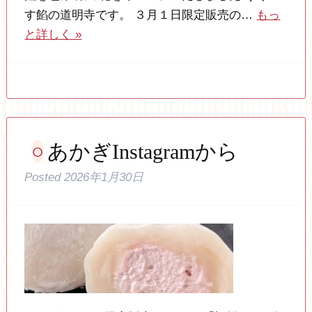
す餡の道明寺です。 ３月１日限定販売の…
もっ
と詳しく »
あかぎInstagramから
Posted
2026年1月30日