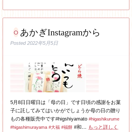
あかぎInstagramから
Posted
2022年5月5日
5月8日日曜日は「母の日」です日頃の感謝をお菓
子に託してみてはいかがでしょうか母の日の贈り
もの各種販売中です#higshiyamato
#higashikurume
#和…
もっと詳しく
#higashimurayama
#大福
#福餅