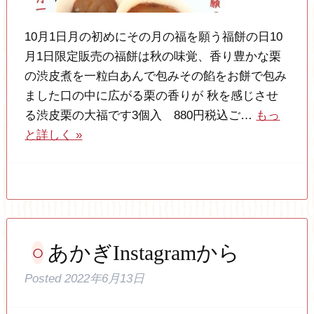
10月1日月の初めにその月の福を願う福餅の日10
月1日限定販売の福餅は秋の味覚、香り豊かな栗
の渋皮煮を一粒白あんで包みその餡をお餅で包み
ました口の中に広がる栗の香りが 秋を感じさせ
る渋皮栗の大福です3個入 880円税込ご…
もっ
と詳しく »
あかぎInstagramから
Posted
2022年6月13日