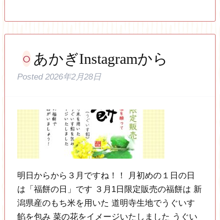
あかぎInstagramから
Posted
2026年2月28日
明日からから３月ですね！！ 月初めの１日の日
は「福餅の日」です ３月1日限定販売の福餅は 新
潟県産のもち米を用いた 道明寺生地でうぐいす
餡を包み 菜の花をイメージいたしました うぐい