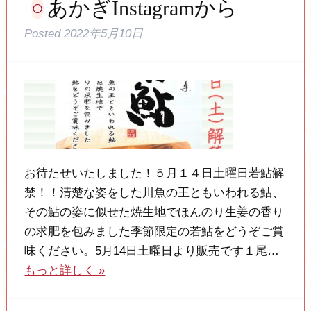
あかぎInstagramから
Posted
2022年5月10日
お待たせいたしました！５月１４日土曜日若鮎解
禁！！清楚な姿をした川魚の王ともいわれる鮎、
その鮎の姿に似せた焼生地でほんのり生姜の香り
の求肥を包みました季節限定の若鮎をどうぞご賞
味ください。5月14日土曜日より販売です１尾…
もっと詳しく »