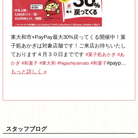
東大和市×PayPay最大30%戻ってくる開催中！菓
子処あかぎは対象店舗です！ご来店お待ちいたし
ております４月３０日までです
#菓子処あかぎ
#あ
#payp…
かぎ
#和菓子
#東大和
#higashiyamato
#和菓子
もっと詳しく »
スタッフブログ