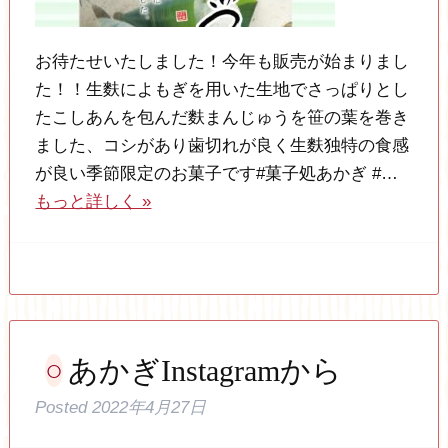
お待たせいたしました！今年も販売が始まりまし
た！！生麩によもぎを用いた生地でさっぱりとし
たこしあんを包んだ麩まんじゅうを笹の葉を巻き
ました、コシがあり歯切れが良く生麩独特の食感
が良い季節限定のお菓子です#菓子処あかぎ #…
もっと詳しく »
あかぎInstagramから
Posted
2022年4月27日