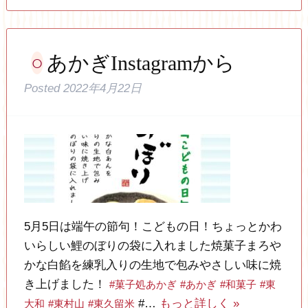
あかぎInstagramから
Posted
2022年4月22日
5月5日は端午の節句！こどもの日！ちょっとかわ
いらしい鯉のぼりの袋に入れました焼菓子まろや
かな白餡を練乳入りの生地で包みやさしい味に焼
き上げました！
#菓子処あかぎ
#あかぎ
#和菓子
#東
#…
もっと詳しく »
大和
#東村山
#東久留米