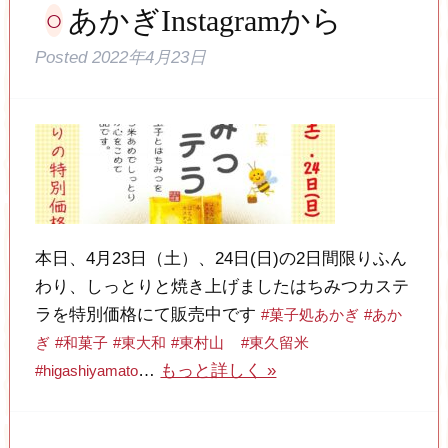
あかぎInstagramから
Posted
2022年4月23日
本日、4月23日（土）、24日(日)の2日間限りふん
わり、しっとりと焼き上げましたはちみつカステ
ラを特別価格にて販売中です
#菓子処あかぎ
#あか
ぎ
#和菓子
#東大和
#東村山
#東久留米
…
もっと詳しく »
#higashiyamato