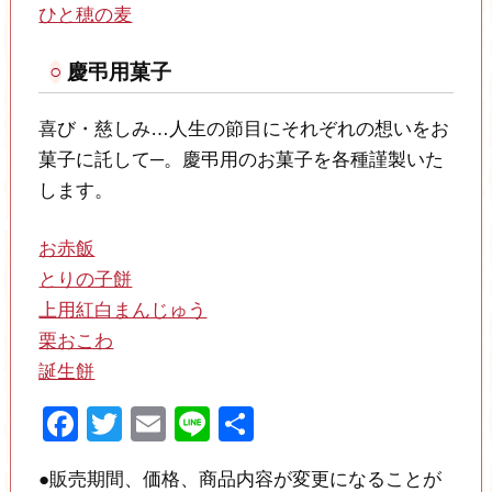
ひと穂の麦
慶弔用菓子
喜び・慈しみ…人生の節目にそれぞれの想いをお
菓子に託して─。慶弔用のお菓子を各種謹製いた
します。
お赤飯
とりの子餅
上用紅白まんじゅう
栗おこわ
誕生餅
Facebook
Twitter
Email
Line
共
有
●販売期間、価格、商品内容が変更になることが