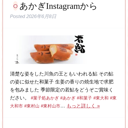
あかぎInstagramから
Posted
2026年6月8日
清楚な姿をした川魚の王ともいわれる鮎 その鮎
の姿に似せた和菓子 生姜の香りの焼生地で求肥
を包みました 季節限定の若鮎をどうぞご賞味く
ださい。
#菓子処あかぎ
#あかぎ
#和菓子
#東大和
#東
…
もっと詳しく »
大和市
#東村山
#東村山市