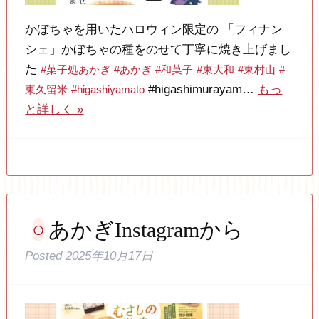
かぼちゃを用いたハロウィン限定の 「フィナン
シェ」かぼちゃの種をのせて丁寧に焼き上げまし
た
#菓子処あかぎ
#あかぎ
#和菓子
#東大和
#東村山
#
#higashimurayam…
もっ
東久留米
#higashiyamato
と詳しく »
あかぎInstagramから
Posted
2025年10月17日