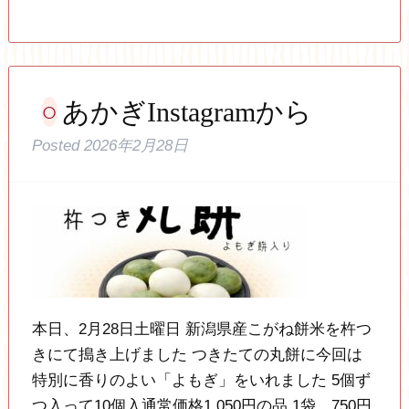
あかぎInstagramから
Posted
2026年2月28日
本日、2月28日土曜日 新潟県産こがね餅米を杵つ
きにて搗き上げました つきたての丸餅に今回は
特別に香りのよい「よもぎ」をいれました 5個ず
つ入って10個入通常価格1,050円の品 1袋 750円