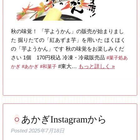
秋の味覚！ 「芋ようかん」の販売が始まりまし
た 掘りたての「紅あずま芋」を用いた ほくほく
の「芋ようかん」です 秋の味覚をお楽しみくだ
さい 1個 170円税込 冷凍・冷蔵販売品
#菓子処あ
#東大…
もっと詳しく »
かぎ
#あかぎ
#和菓子
あかぎInstagramから
Posted
2025年7月18日