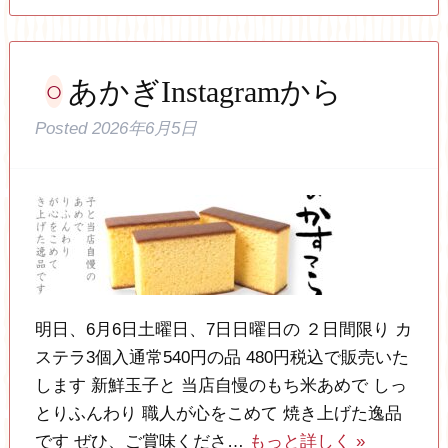
あかぎInstagramから
Posted
2026年6月5日
明日、6月6日土曜日、7日日曜日の ２日間限り カ
ステラ3個入通常540円の品 480円税込で販売いた
します 新鮮玉子と 当店自慢のもち米あめで しっ
とりふんわり 職人が心をこめて 焼き上げた逸品
です ぜひ、ご賞味くださ…
もっと詳しく »