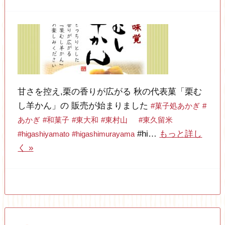
甘さを控え,栗の香りが広がる 秋の代表菓「栗む
し羊かん」の 販売が始まりました
#菓子処あかぎ
#
あかぎ
#和菓子
#東大和
#東村山
#東久留米
#hi…
もっと詳し
#higashiyamato
#higashimurayama
く »