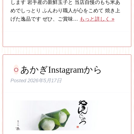
します 岩手産の新鮮玉子と 当店自慢のもち米あ
めでしっとり ふんわり職人が心をこめて 焼き上
げた逸品です ぜひ、ご賞味…
もっと詳しく »
あかぎInstagramから
Posted
2026年5月17日