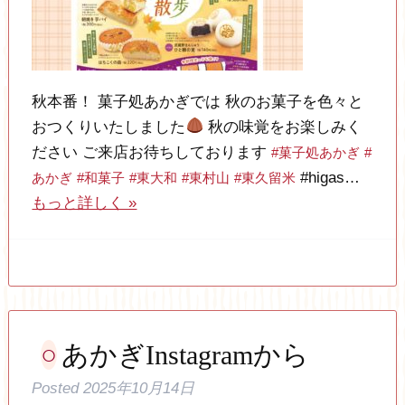
秋本番！ 菓子処あかぎでは 秋のお菓子を色々と
おつくりいたしました
秋の味覚をお楽しみく
ださい ご来店お待ちしております
#菓子処あかぎ
#
#higas…
あかぎ
#和菓子
#東大和
#東村山
#東久留米
もっと詳しく »
あかぎInstagramから
Posted
2025年10月14日