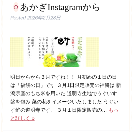
あかぎInstagramから
Posted
2026年2月28日
明日からから３月ですね！！ 月初めの１日の日
は「福餅の日」です ３月1日限定販売の福餅は 新
潟県産のもち米を用いた 道明寺生地でうぐいす
餡を包み 菜の花をイメージいたしました うぐい
す餡の道明寺です。 ３月１日限定販売の…
もっ
と詳しく »